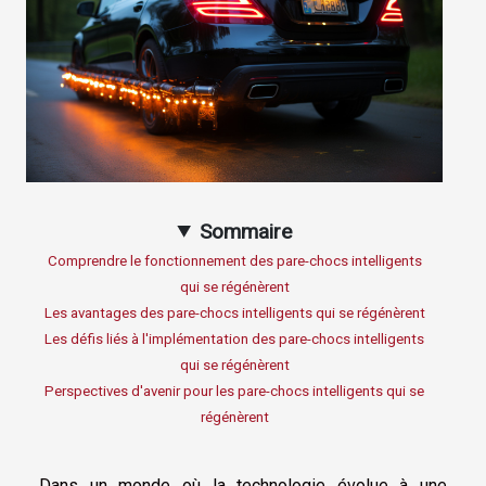
Sommaire
Comprendre le fonctionnement des pare-chocs intelligents
qui se régénèrent
Les avantages des pare-chocs intelligents qui se régénèrent
Les défis liés à l'implémentation des pare-chocs intelligents
qui se régénèrent
Perspectives d'avenir pour les pare-chocs intelligents qui se
régénèrent
Dans un monde où la technologie évolue à une