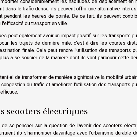
e modifier considérablement les habitudes de déplacement en m
t dans le trafic dense, ils peuvent offrir une alternative intére
ut pendant les heures de pointe. De ce fait, ils peuvent contri
l'efficacité du transport en ville.
iques peut également avoir un impact positif sur les transports pu
pour les trajets de dernière mile, c'est-à-dire les courtes dis
tination finale. Cela peut rendre l'utilisation des transports p
 plus à se soucier de la manière dont ils vont parcourir cette de
entiel de transformer de manière significative la mobilité urbain
congestion du trafic et améliorer l'utilisation des transports pu
efficace.
s scooters électriques
ial de se pencher sur la question de l'avenir des scooters élect
raient-ils s'harmoniser davantage avec l'urbanisme durable d