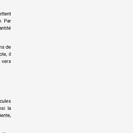
ettent
e. Par
antité
ons de
te, il
n vers
icules
si la
iente,