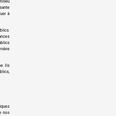
ilieu
ssante
buer à
blics.
tances
ublics
rnière
e. Ils
blics,
riques
e nos