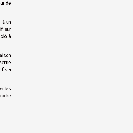
our de
s à un
if sur
 clé à
raison
scrire
éfis à
villes
notre