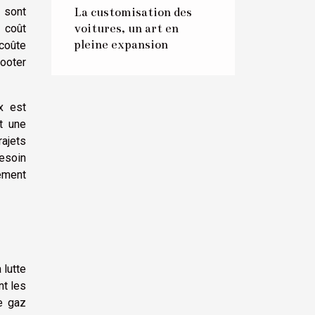
La customisation des
s sont
voitures, un art en
 coût
pleine expansion
coûte
ooter
x est
t une
rajets
esoin
lement
 lutte
nt les
 gaz