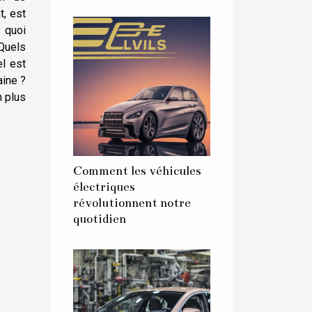
t, est
 quoi
 Quels
l est
aine ?
n plus
Comment les véhicules
électriques
révolutionnent notre
quotidien