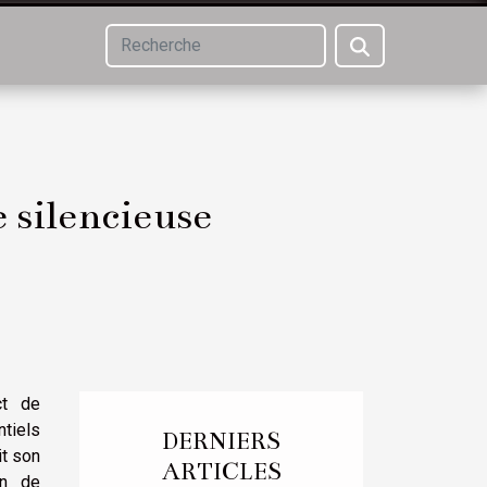
 silencieuse
ct de
ntiels
DERNIERS
it son
ARTICLES
en de